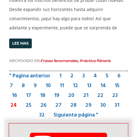
muestra los muchos beneficios de probar cosas nuevas.
Desde expandir sus horizontes hasta adquirir
conocimientos, ¡aquí hay algo para todos! Así que
adelante y experimente, puede que se sorprenda de
LEE MAS
ARCHIVADO EN:
Frases fenomenales
,
Práctica flânerie
" Pagina anterior
1
2
3
4
5
6
7
8
9
10
11
12
13
14
15
16
17
18
19
20
21
22
23
24
25
26
27
28
29
30
31
32
Siguiente página "