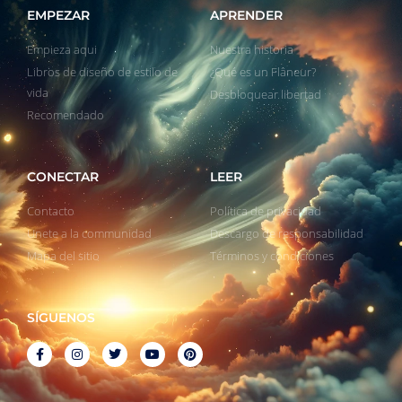
EMPEZAR
APRENDER
Empieza aqui
Nuestra historia
Libros de diseño de estilo de
¿Qué es un Flâneur?
vida
Desbloquear libertad
Recomendado
CONECTAR
LEER
Contacto
Política de privacidad
Unete a la communidad
Descargo de responsabilidad
Mapa del sitio
Términos y condiciones
SÍGUENOS