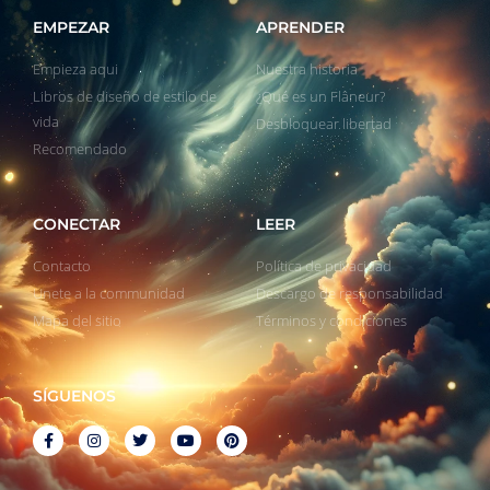
EMPEZAR
APRENDER
Empieza aqui
Nuestra historia
Libros de diseño de estilo de
¿Qué es un Flâneur?
vida
Desbloquear libertad
Recomendado
CONECTAR
LEER
Contacto
Política de privacidad
Unete a la communidad
Descargo de responsabilidad
Mapa del sitio
Términos y condiciones
SÍGUENOS