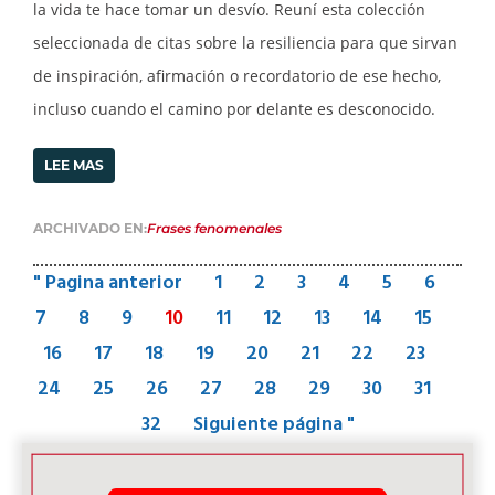
la vida te hace tomar un desvío. Reuní esta colección
seleccionada de citas sobre la resiliencia para que sirvan
de inspiración, afirmación o recordatorio de ese hecho,
incluso cuando el camino por delante es desconocido.
LEE MAS
ARCHIVADO EN:
Frases fenomenales
" Pagina anterior
1
2
3
4
5
6
7
8
9
10
11
12
13
14
15
16
17
18
19
20
21
22
23
24
25
26
27
28
29
30
31
32
Siguiente página "