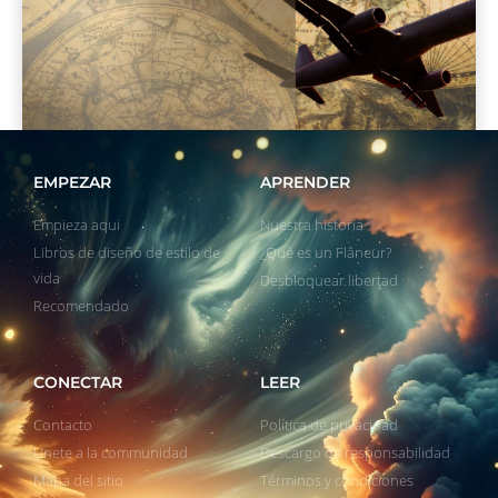
EMPEZAR
APRENDER
Empieza aqui
Nuestra historia
Libros de diseño de estilo de
¿Qué es un Flâneur?
vida
Desbloquear libertad
Recomendado
CONECTAR
LEER
Contacto
Política de privacidad
Unete a la communidad
Descargo de responsabilidad
Mapa del sitio
Términos y condiciones