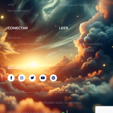
vida
Desbloquear libertad
Recomendado
CONECTAR
LEER
Contacto
Política de privacidad
Unete a la communidad
Descargo de responsabilidad
Mapa del sitio
Términos y condiciones
SÍGUENOS
© 2025 Flâneur Vida.
Reservados todos los derechos
.
Un hogar para humanos en libertad