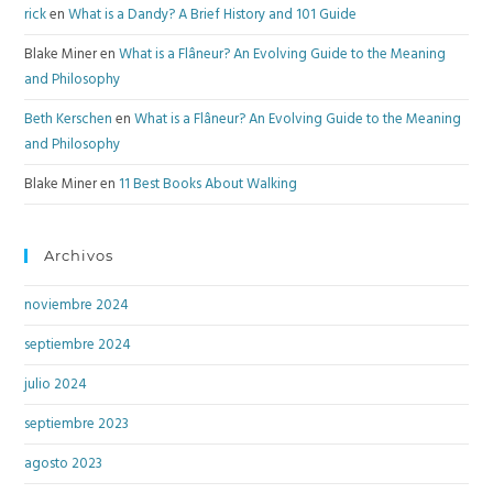
rick
en
What is a Dandy? A Brief History and 101 Guide
Blake Miner
en
What is a Flâneur? An Evolving Guide to the Meaning
and Philosophy
Beth Kerschen
en
What is a Flâneur? An Evolving Guide to the Meaning
and Philosophy
Blake Miner
en
11 Best Books About Walking
Archivos
noviembre 2024
septiembre 2024
julio 2024
septiembre 2023
agosto 2023