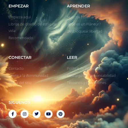
EMPEZAR
APRENDER
Empieza aqui
Nuestra historia
Libros de diseño de estilo de
¿Qué es un Flâneur?
vida
Desbloquear libertad
Recomendado
CONECTAR
LEER
Contacto
Política de privacidad
Unete a la communidad
Descargo de responsabilidad
Mapa del sitio
Términos y condiciones
SÍGUENOS