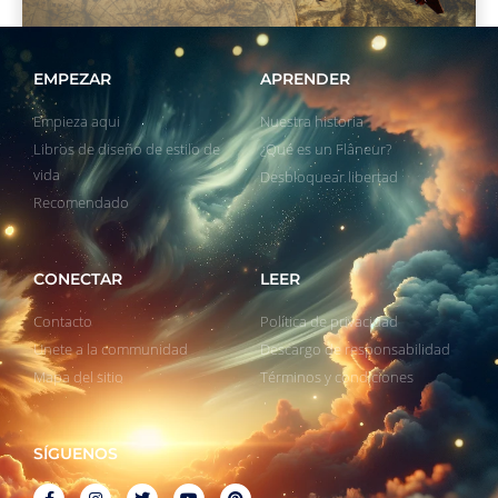
EMPEZAR
APRENDER
Empieza aqui
Nuestra historia
Libros de diseño de estilo de
¿Qué es un Flâneur?
vida
Desbloquear libertad
Recomendado
CONECTAR
LEER
Contacto
Política de privacidad
Unete a la communidad
Descargo de responsabilidad
Mapa del sitio
Términos y condiciones
SÍGUENOS