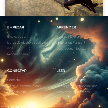
EMPEZAR
APRENDER
Empieza aqui
Nuestra historia
Libros de diseño de estilo de
¿Qué es un Flâneur?
vida
Desbloquear libertad
Recomendado
CONECTAR
LEER
Contacto
Política de privacidad
Unete a la communidad
Descargo de responsabilidad
Mapa del sitio
Términos y condiciones