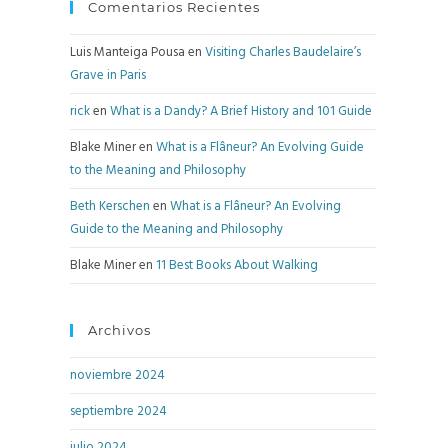
Comentarios Recientes
Luis Manteiga Pousa
en
Visiting Charles Baudelaire’s
Grave in Paris
rick
en
What is a Dandy? A Brief History and 101 Guide
Blake Miner
en
What is a Flâneur? An Evolving Guide
to the Meaning and Philosophy
Beth Kerschen
en
What is a Flâneur? An Evolving
Guide to the Meaning and Philosophy
Blake Miner
en
11 Best Books About Walking
Archivos
noviembre 2024
septiembre 2024
julio 2024