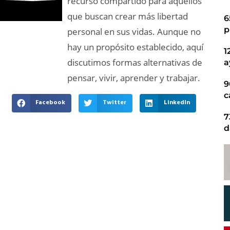
recurso compartido para aquellos
que buscan crear más libertad
6
p
personal en sus vidas. Aunque no
hay un propósito establecido, aquí
1
discutimos formas alternativas de
a
pensar, vivir, aprender y trabajar.
9
c
Facebook
Twitter
LinkedIn
7
d