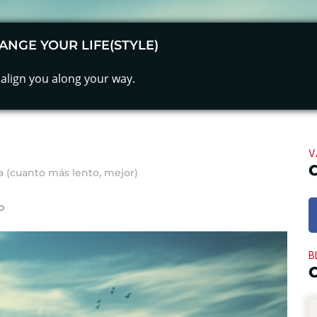
ANGE YOUR LIFE(STYLE)
align you along your way.
V
a (cuanto más lento, mejor)
o
B