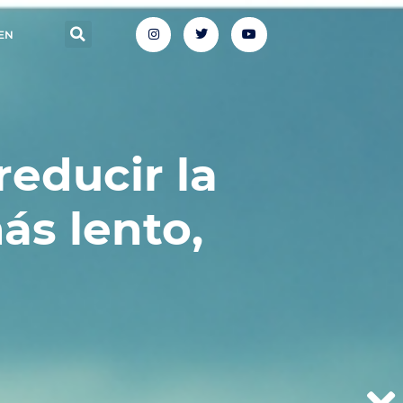
EN
educir la
ás lento,