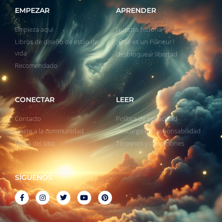
EMPEZAR
APRENDER
Empieza aqui
Nuestra historia
Libros de diseño de estilo de
¿Qué es un Flâneur?
vida
Desbloquear libertad
Recomendado
CONECTAR
LEER
Contacto
Política de privacidad
Unete a la communidad
Descargo de responsabilidad
Mapa del sitio
Términos y condiciones
SÍGUENOS