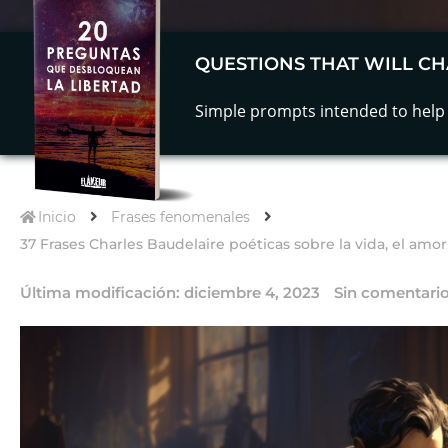
QUESTIONS THAT WILL CH
Simple prompts intended to help 
Inicio
Frases fenomenales
37 Frases Charles Baudelaire poéticas sobre la vida, el amor 
Última modificación:
diciembre 4, 2023
Sin comentari