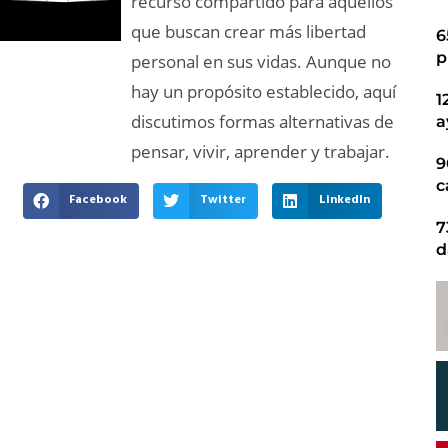
recurso compartido para aquellos
que buscan crear más libertad
6
p
personal en sus vidas. Aunque no
hay un propósito establecido, aquí
1
discutimos formas alternativas de
a
pensar, vivir, aprender y trabajar.
9
c
Facebook
Twitter
LinkedIn
7
d