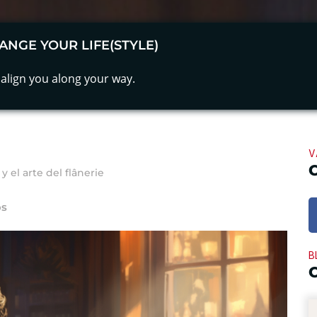
ANGE YOUR LIFE(STYLE)
align you along your way.
V
y el arte del flânerie
os
B