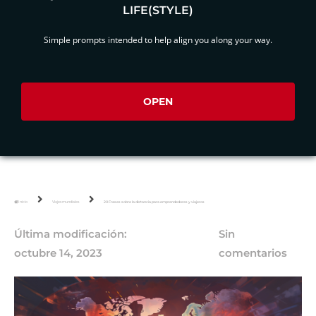
LIFE(STYLE)
Simple prompts intended to help align you along your way.
OPEN
Inicio
Viajes mundiales
20 Frases sobre la distancia para emprendedores y viajeros
Última modificación:
Sin
octubre 14, 2023
comentarios