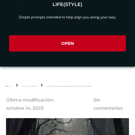
LIFE(STYLE)
Simple prompts intended to help align you along your way.
OPEN
Inicio
Frases fenomenales
26 Frases sobre la soledad para inspirar reflexiones tranquilas
Última modificación:
Sin
octubre 14, 2023
comentarios