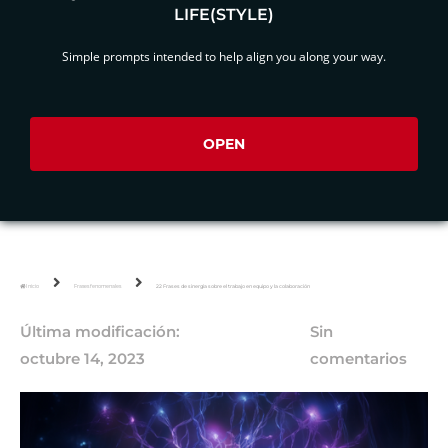
LIFE(STYLE)
Simple prompts intended to help align you along your way.
OPEN
Inicio
Frases fenomenales
22 Frases de sinergia sobre el trabajo en equipo y la colaboración
Última modificación:
Sin
octubre 14, 2023
comentarios