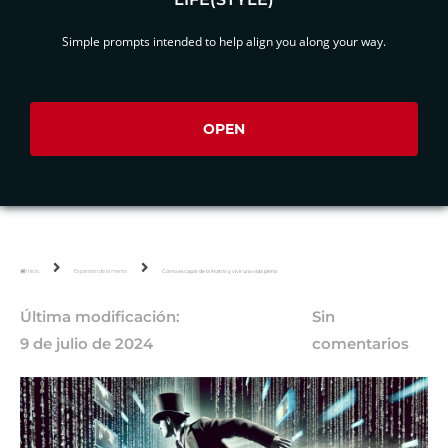
Simple prompts intended to help align you along your way.
OPEN
Inicio
Expansión de la mente
Cómo escapar de la Matrix y vivir una vida plena
Última modificación:
Sin
9 de julio de 2024
comentarios