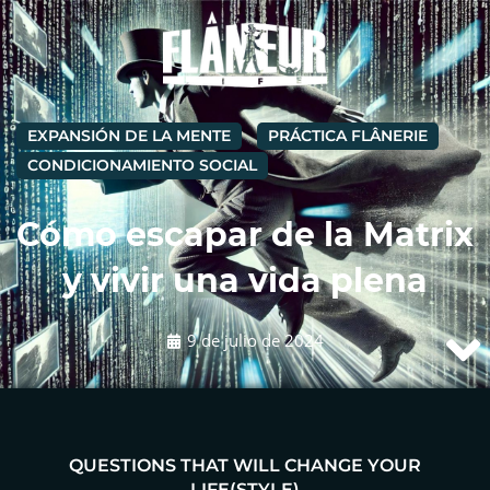
EXPANSIÓN DE LA MENTE
PRÁCTICA FLÂNERIE
CONDICIONAMIENTO SOCIAL
Cómo escapar de la Matrix
y vivir una vida plena
9 de julio de 2024
QUESTIONS THAT WILL CHANGE YOUR
LIFE(STYLE)