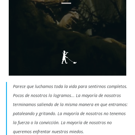
Parece que luchamos toda la vida para sentirnos completos.
Pocos de nosotros lo logramos... La mayoría de nosotros
terminamos saliendo de la misma manera en que entramos:
pataleando y gritando. La mayoría de nosotros no tenemos
la fuerza o la convicción. La mayoría de nosotros no
queremos enfrentar nuestros miedos.