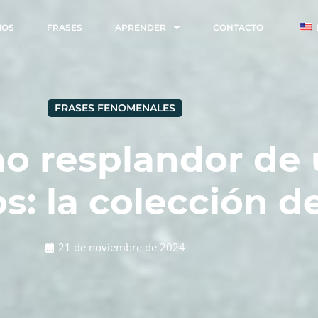
MOS
FRASES
APRENDER
CONTACTO
FRASES FENOMENALES
no resplandor de
s: la colección de
21 de noviembre de 2024