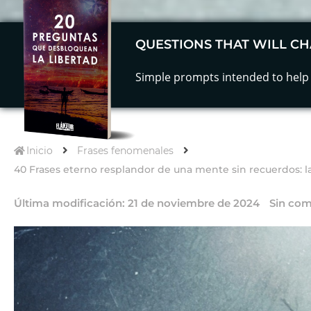
QUESTIONS THAT WILL CH
Simple prompts intended to help 
Inicio
Frases fenomenales
40 Frases eterno resplandor de una mente sin recuerdos: la
Última modificación:
21 de noviembre de 2024
Sin com