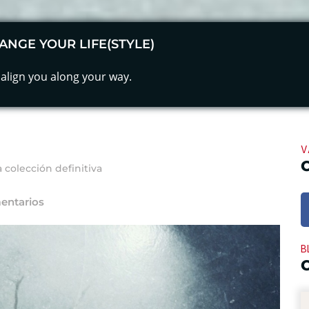
ANGE YOUR LIFE(STYLE)
align you along your way.
V
 colección definitiva
entarios
B