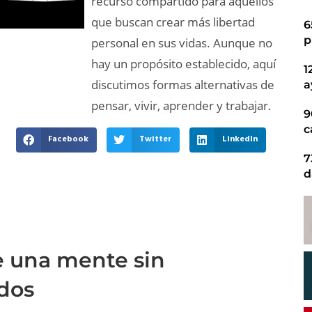
recurso compartido para aquellos
que buscan crear más libertad
6
p
personal en sus vidas. Aunque no
hay un propósito establecido, aquí
1
discutimos formas alternativas de
a
pensar, vivir, aprender y trabajar.
9
c
Facebook
Twitter
LinkedIn
7
d
e una mente sin
rdos