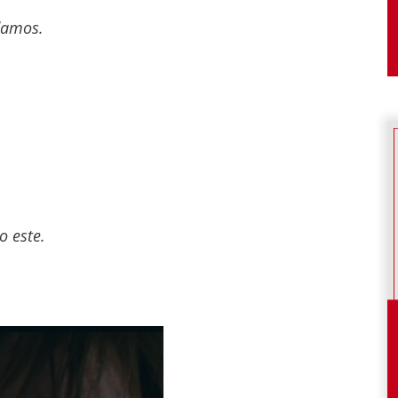
damos.
lo este.