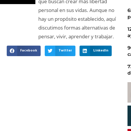
que buscan crear más libertad
personal en sus vidas. Aunque no
6
p
hay un propósito establecido, aquí
discutimos formas alternativas de
1
a
pensar, vivir, aprender y trabajar.
9
Facebook
Twitter
LinkedIn
c
7
d