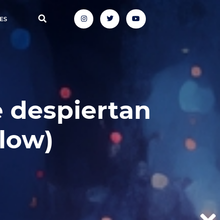
ES
e despiertan
low)