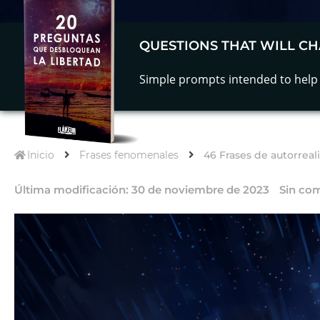
QUESTIONS THAT WILL CH
Simple prompts intended to help 
Inicio
Frases fenomenales
46 Frases de autorrea
Última modificación:
30 de noviembre de 2023
Sin co