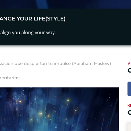
ANGE YOUR LIFE(STYLE)
align you along your way.
V
lización que despiertan tu impulso (Abraham Maslow)
mentarios
B