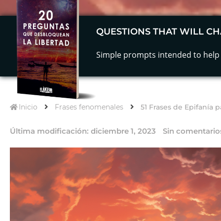
QUESTIONS THAT WILL CH
Simple prompts intended to help 
Inicio
Frases fenomenales
51 Frases de Epifanía 
Última modificación:
diciembre 1, 2023
Sin comentario