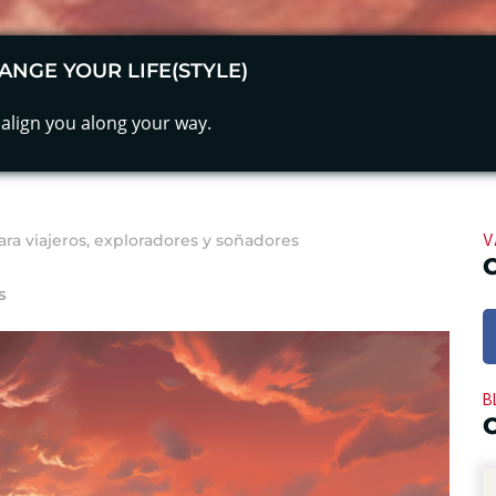
ANGE YOUR LIFE(STYLE)
align you along your way.
V
para viajeros, exploradores y soñadores
s
B