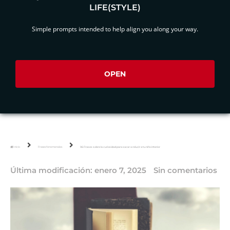
LIFE(STYLE)
Simple prompts intended to help align you along your way.
OPEN
Inicio
Frases fenomenales
96 Frases sobre la curiosidad para sacar a relucir a tu niño interior
Última modificación:
enero 7, 2025
Sin comentarios