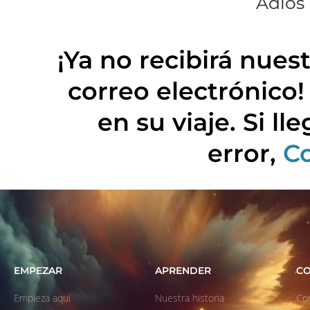
Adiós 
¡Ya no recibirá nues
correo electrónico
en su viaje. Si ll
error,
C
EMPEZAR
APRENDER
CO
Empieza aqui
Nuestra historia
Co