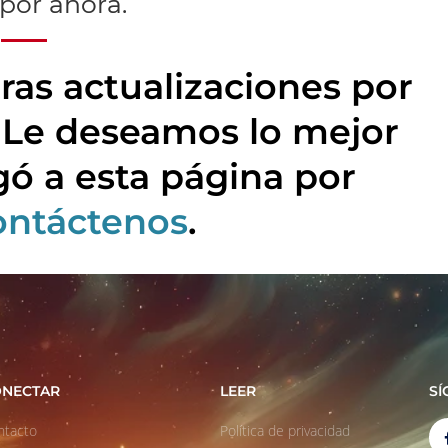
por ahora.
tras actualizaciones por
! Le deseamos lo mejor
egó a esta página por
ontáctenos
.
NECTAR
LEER
SÍ
ntacto
Política de privacidad