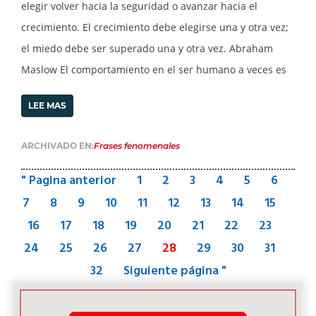
elegir volver hacia la seguridad o avanzar hacia el
crecimiento. El crecimiento debe elegirse una y otra vez;
el miedo debe ser superado una y otra vez. Abraham
Maslow El comportamiento en el ser humano a veces es
LEE MAS
ARCHIVADO EN:
Frases fenomenales
" Pagina anterior
1
2
3
4
5
6
7
8
9
10
11
12
13
14
15
16
17
18
19
20
21
22
23
24
25
26
27
28
29
30
31
32
Siguiente página "