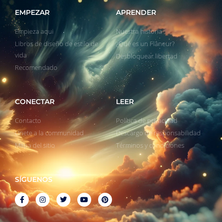
EMPEZAR
APRENDER
Empieza aqui
Nuestra historia
Libros de diseño de estilo de
¿Qué es un Flâneur?
vida
Desbloquear libertad
Recomendado
CONECTAR
LEER
Contacto
Política de privacidad
Unete a la communidad
Descargo de responsabilidad
Mapa del sitio
Términos y condiciones
SÍGUENOS