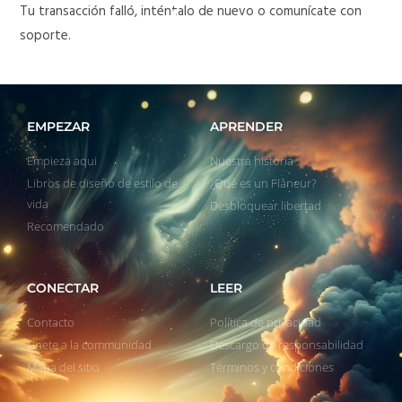
Tu transacción falló, inténtalo de nuevo o comunícate con
soporte.
EMPEZAR
APRENDER
Empieza aqui
Nuestra historia
Libros de diseño de estilo de
¿Qué es un Flâneur?
vida
Desbloquear libertad
Recomendado
CONECTAR
LEER
Contacto
Política de privacidad
Unete a la communidad
Descargo de responsabilidad
Mapa del sitio
Términos y condiciones