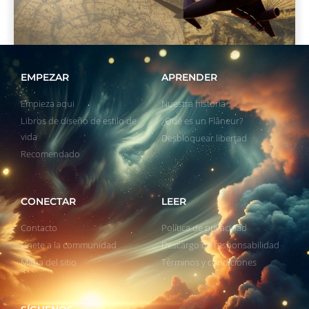
EMPEZAR
APRENDER
Empieza aqui
Nuestra historia
Libros de diseño de estilo de
¿Qué es un Flâneur?
vida
Desbloquear libertad
Recomendado
CONECTAR
LEER
Contacto
Política de privacidad
Unete a la communidad
Descargo de responsabilidad
Mapa del sitio
Términos y condiciones