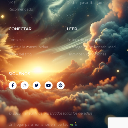
vida
Desbloquear libertad
Recomendado
CONECTAR
LEER
Contacto
Política de privacidad
Unete a la communidad
Descargo de responsabilidad
Mapa del sitio
Términos y condiciones
SÍGUENOS
© 2025 Flâneur Vida.
Reservados todos los derechos
.
Un hogar para humanos en libertad