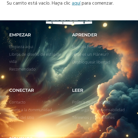
Su carrito está vacío. Haga clic
aquí
para comenzar.
EMPEZAR
APRENDER
Empieza aqui
Nuestra historia
Libros de diseño de estilo de
¿Qué es un Flâneur?
vida
Desbloquear libertad
Recomendado
CONECTAR
LEER
Contacto
Política de privacidad
Unete a la communidad
Descargo de responsabilidad
Mapa del sitio
Términos y condiciones